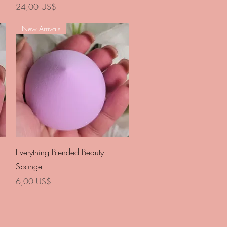
Precio
24,00 US$
New Arrivals
Vista rápida
Everything Blended Beauty
Sponge
Precio
6,00 US$