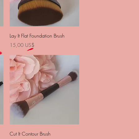
Vista rápida
Lay It Flat Foundation Brush
Precio
15,00 US$
Vista rápida
Cut It Contour Brush