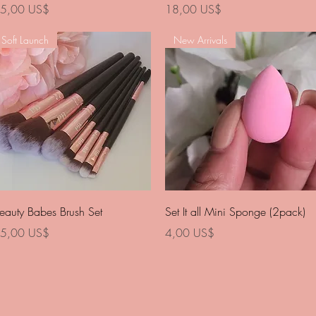
recio
Precio
5,00 US$
18,00 US$
Soft Launch
New Arrivals
Vista rápida
Vista rápida
eauty Babes Brush Set
Set It all Mini Sponge (2pack)
recio
Precio
5,00 US$
4,00 US$