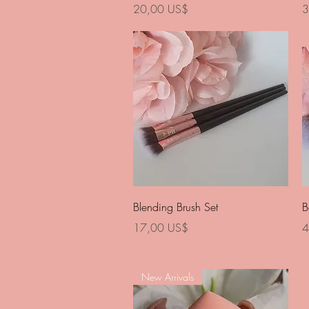
Precio
P
20,00 US$
3
Vista rápida
Blending Brush Set
B
Precio
P
17,00 US$
4
New Arrivals