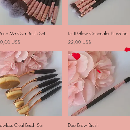
Vista rápida
Vista rápida
ake Me Ova Brush Set
Let It Glow Concealer Brush Set
recio
Precio
0,00 US$
22,00 US$
Vista rápida
Vista rápida
lawless Oval Brush Set
Duo Brow Brush