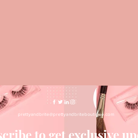
prettyandbrite@prettyandbriteboutique.com
cribe to get exclusive u