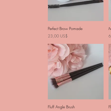
Vista rápida
Perfect Brow Pomade
M
Precio
P
23,00 US$
6
Vista rápida
Fluff Angle Brush
F