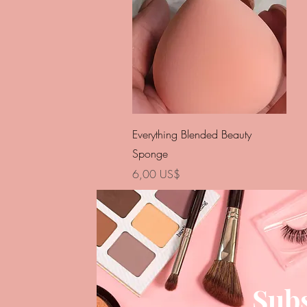
Vista rápida
Everything Blended Beauty
Sponge
Precio
6,00 US$
Subs