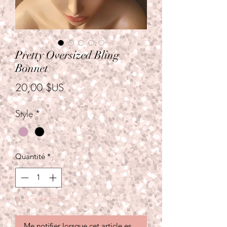
Pretty Oversized Bling
Bonnet
Prix
20,00 $US
Style
*
Quantité
*
Rupture de stock
Me notifier lorsque cet article est disponible