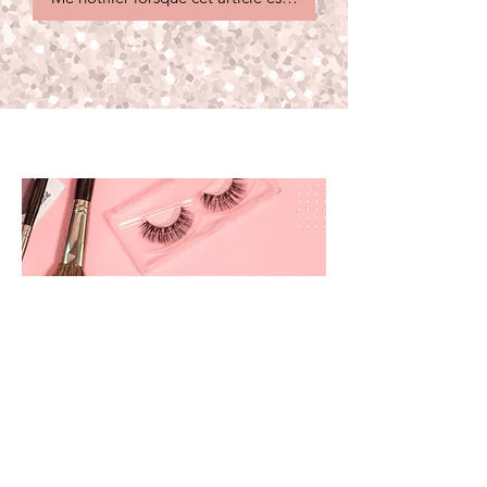
prettyandbrite@prettyandbriteboutique.com